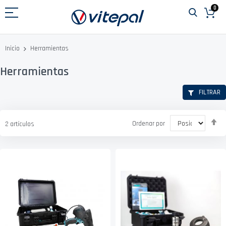
Ir
0
al
contenido
Herramientas
Inicio
Herramientas
FILTRAR
Fi
Ordenar por
2
artículos
D
D