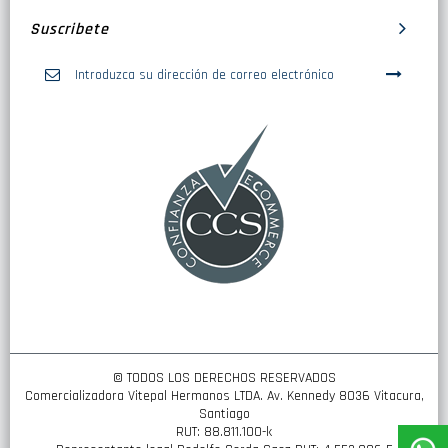
Suscribete
Inscríbase
a
nuestro
boletín
de
noticias:
© TODOS LOS DERECHOS RESERVADOS
Comercializadora Vitepal Hermanos LTDA. Av. Kennedy 8036 Vitacura,
Santiago
RUT: 88.811.100-k