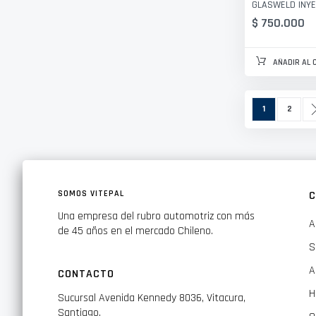
GLASWELD INY
$ 750.000
AÑADIR AL 
Página
Actualmente 
Página
1
2
SOMOS VITEPAL
C
Una empresa del rubro automotriz con más
A
de 45 años en el mercado Chileno.
S
A
CONTACTO
H
Sucursal Avenida Kennedy 8036, Vitacura,
Santiago.