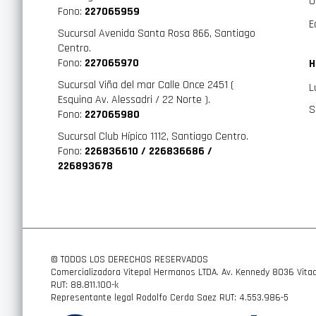
O
Fono:
227065959
E
Sucursal Avenida Santa Rosa 866, Santiago
Centro.
Fono:
227065970
H
Sucursal Viña del mar Calle Once 2451 (
L
Esquina Av. Alessadri / 22 Norte ).
S
Fono:
227065980
Sucursal Club Hípico 1112, Santiago Centro.
Fono:
226836610 / 226836686 /
226893678
© TODOS LOS DERECHOS RESERVADOS
Comercializadora Vitepal Hermanos LTDA. Av. Kennedy 8036 Vitac
RUT: 88.811.100-k
Representante legal Rodolfo Cerda Saez RUT: 4.553.986-5