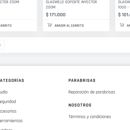
ECTOR ZOOM
GLASWELD SOPORTE INYECTOR
GLASW
ZOOM
1000 - 
$ 171.000
$ 101
CARRITO
AÑADIR AL CARRITO
A
estás leyendo página
Página
Siguiente
ATEGORÍAS
PARABRISAS
udio
Reparación de parabrisas
eguridad
NOSOTROS
ccesorios
Términos y condiciones
erramientas