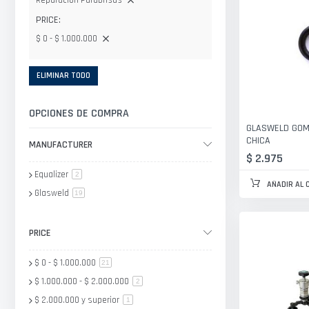
Reparacion Parabrisas
PRICE
$ 0 - $ 1.000.000
ELIMINAR TODO
OPCIONES DE COMPRA
GLASWELD GOM
CHICA
MANUFACTURER
$ 2.975
Equalizer
artículo
2
AÑADIR AL 
Glasweld
artículo
19
PRICE
$ 0
-
$ 1.000.000
artículo
21
$ 1.000.000
-
$ 2.000.000
artículo
2
$ 2.000.000
y superior
artículo
1