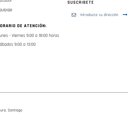
utdoor
SUSCRIBETE
quipaje
Inscríbase
a
nuestro
ORARIO DE ATENCIÓN:
boletín
de
unes - Viernes 9:00 a 18:00 horas
noticias:
ábados 9:00 a 13:00
ura, Santiago