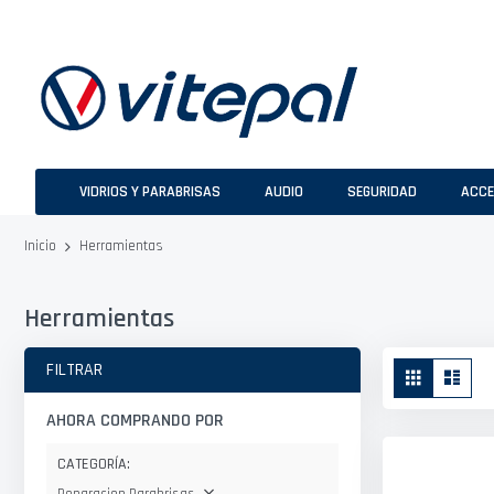
Ir
al
contenido
VIDRIOS Y PARABRISAS
AUDIO
SEGURIDAD
ACCE
Herramientas
Inicio
Herramientas
Ver
FILTRAR
Parrilla
Lista
como
AHORA COMPRANDO POR
CATEGORÍA