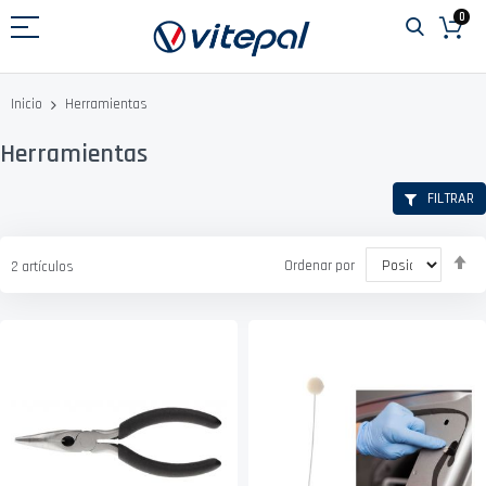
Ir
0
al
contenido
Herramientas
Inicio
Herramientas
FILTRAR
Fi
Ordenar por
2
artículos
D
D