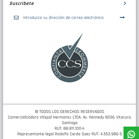
Suscribete
Inscríbase
a
nuestro
boletín
de
noticias:
© TODOS LOS DERECHOS RESERVADOS
Comercializadora Vitepal Hermanos LTDA. Av. Kennedy 8036 Vitacura,
Santiago
RUT: 88.811.100-k
Representante legal Rodolfo Cerda Saez RUT: 4.553.986-5