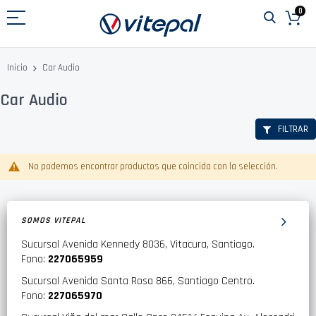
Ir
0
al
contenido
Car Audio
Inicio
Car Audio
FILTRAR
No podemos encontrar productos que coincida con la selección.
SOMOS VITEPAL
Sucursal Avenida Kennedy 8036, Vitacura, Santiago.
Fono:
227065959
Sucursal Avenida Santa Rosa 866, Santiago Centro.
Fono:
227065970