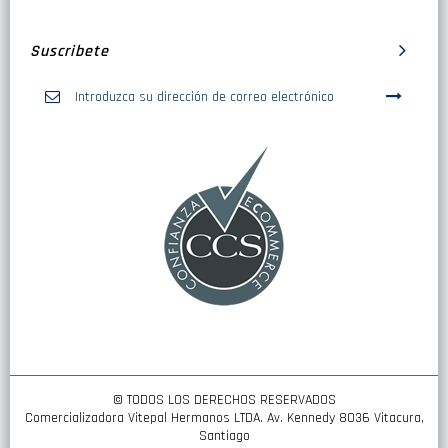
Suscribete
Inscríbase
a
nuestro
boletín
de
noticias:
© TODOS LOS DERECHOS RESERVADOS
Comercializadora Vitepal Hermanos LTDA. Av. Kennedy 8036 Vitacura,
Santiago