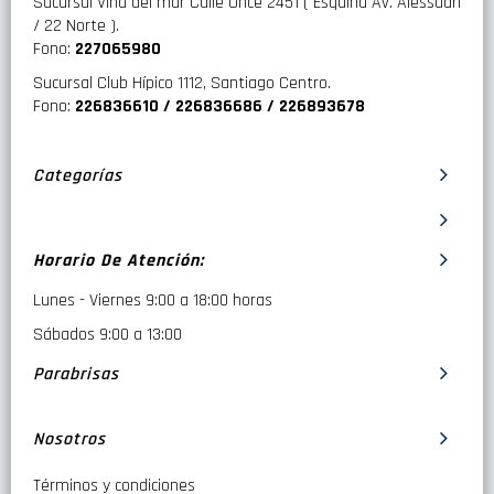
Sucursal Viña del mar Calle Once 2451 ( Esquina Av. Alessadri
/ 22 Norte ).
Fono:
227065980
Sucursal Club Hípico 1112, Santiago Centro.
Fono:
226836610 / 226836686 / 226893678
Categorías
Horario De Atención:
Lunes - Viernes 9:00 a 18:00 horas
Sábados 9:00 a 13:00
Parabrisas
Nosotros
Términos y condiciones