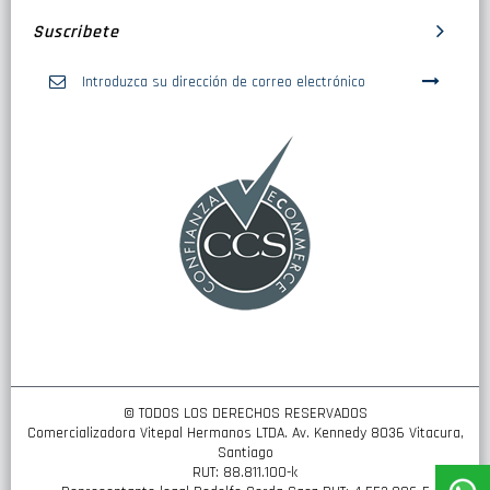
Suscribete
Inscríbase
a
nuestro
boletín
de
noticias:
© TODOS LOS DERECHOS RESERVADOS
Comercializadora Vitepal Hermanos LTDA. Av. Kennedy 8036 Vitacura,
Santiago
RUT: 88.811.100-k