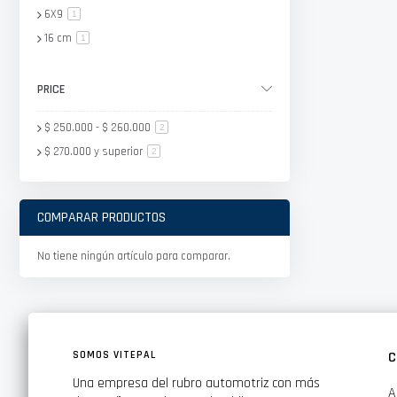
6X9
artículo
1
16 cm
artículo
1
PRICE
$ 250.000
-
$ 260.000
artículo
2
$ 270.000
y superior
artículo
2
COMPARAR PRODUCTOS
No tiene ningún artículo para comparar.
SOMOS VITEPAL
C
Una empresa del rubro automotriz con más
A