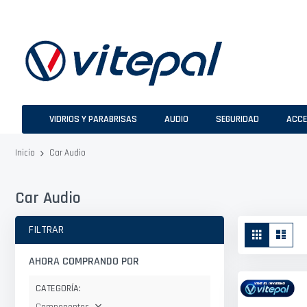
Ir
al
contenido
VIDRIOS Y PARABRISAS
AUDIO
SEGURIDAD
ACCE
Car Audio
Inicio
Car Audio
Ver
FILTRAR
Parrilla
Lista
como
AHORA COMPRANDO POR
CATEGORÍA