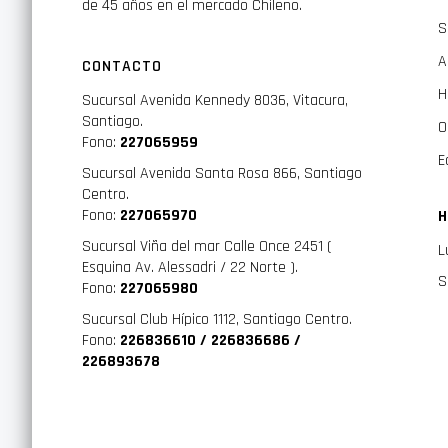
de 45 años en el mercado Chileno.
S
A
CONTACTO
H
Sucursal Avenida Kennedy 8036, Vitacura,
Santiago.
O
Fono:
227065959
E
Sucursal Avenida Santa Rosa 866, Santiago
Centro.
Fono:
227065970
H
Sucursal Viña del mar Calle Once 2451 (
L
Esquina Av. Alessadri / 22 Norte ).
S
Fono:
227065980
Sucursal Club Hípico 1112, Santiago Centro.
Fono:
226836610 / 226836686 /
226893678