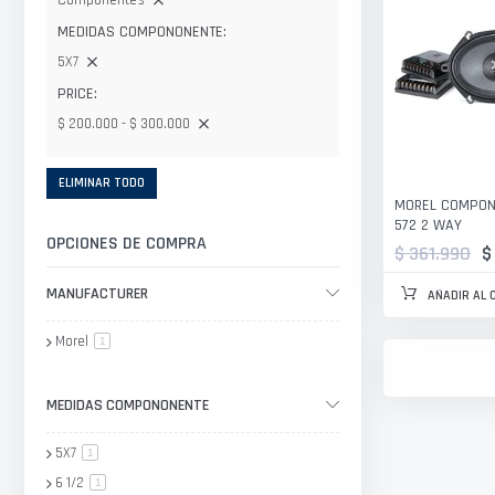
Componentes
MEDIDAS COMPONONENTE
5X7
PRICE
$ 200.000 - $ 300.000
ELIMINAR TODO
MOREL COMPON
572 2 WAY
OPCIONES DE COMPRA
$ 361.990
$
MANUFACTURER
AÑADIR AL 
Morel
artículo
1
MEDIDAS COMPONONENTE
5X7
artículo
1
6 1/2
artículo
1