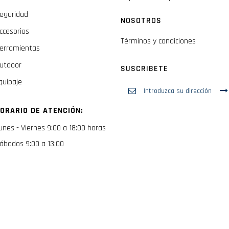
eguridad
NOSOTROS
ccesorios
Términos y condiciones
erramientas
utdoor
SUSCRIBETE
quipaje
Inscríbase
a
nuestro
ORARIO DE ATENCIÓN:
boletín
de
unes - Viernes 9:00 a 18:00 horas
noticias:
ábados 9:00 a 13:00