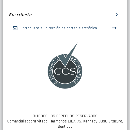
Suscribete
Inscríbase
a
nuestro
boletín
de
noticias:
© TODOS LOS DERECHOS RESERVADOS
Comercializadora Vitepal Hermanos LTDA. Av. Kennedy 8036 Vitacura,
Santiago