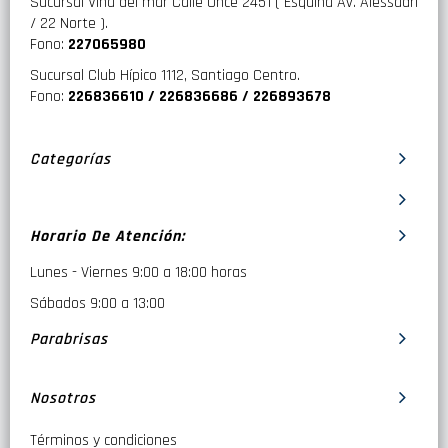
Sucursal Viña del mar Calle Once 2451 ( Esquina Av. Alessadri
/ 22 Norte ).
Fono:
227065980
Sucursal Club Hípico 1112, Santiago Centro.
Fono:
226836610 / 226836686 / 226893678
Categorías
Horario De Atención:
Lunes - Viernes 9:00 a 18:00 horas
Sábados 9:00 a 13:00
Parabrisas
Nosotros
Términos y condiciones