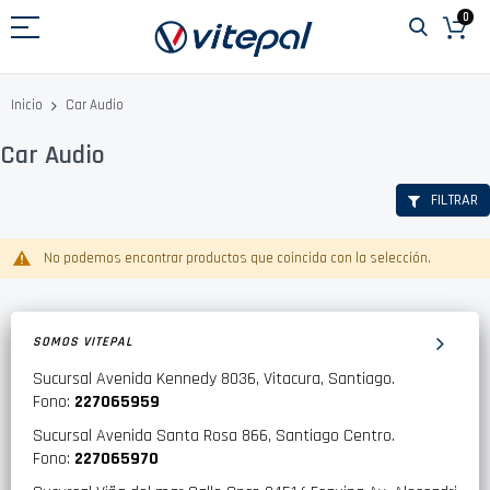
Ir
0
al
contenido
Car Audio
Inicio
Car Audio
FILTRAR
No podemos encontrar productos que coincida con la selección.
SOMOS VITEPAL
Sucursal Avenida Kennedy 8036, Vitacura, Santiago.
Fono:
227065959
Sucursal Avenida Santa Rosa 866, Santiago Centro.
Fono:
227065970