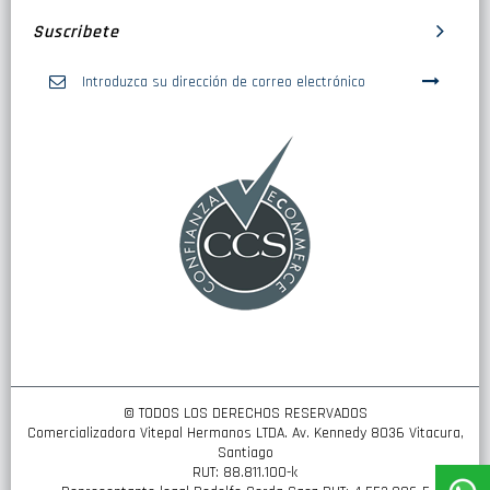
Suscribete
Inscríbase
a
nuestro
boletín
de
noticias:
© TODOS LOS DERECHOS RESERVADOS
Comercializadora Vitepal Hermanos LTDA. Av. Kennedy 8036 Vitacura,
Santiago
RUT: 88.811.100-k