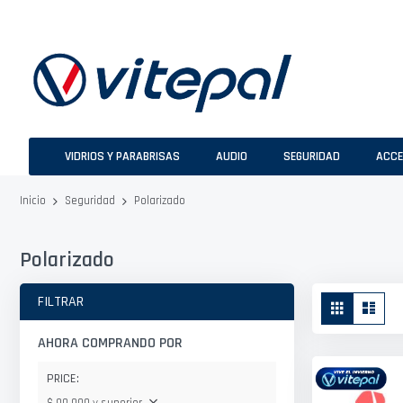
Ir
al
contenido
VIDRIOS Y PARABRISAS
AUDIO
SEGURIDAD
ACCE
Polarizado
Inicio
Seguridad
Polarizado
Ver
FILTRAR
Parrilla
Lista
como
AHORA COMPRANDO POR
PRICE