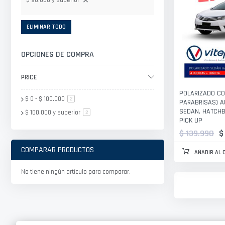
$ 90.000 y superior
ELIMINAR TODO
OPCIONES DE COMPRA
PRICE
POLARIZADO CO
$ 0
-
$ 100.000
artículo
2
PARABRISAS) A
SEDAN, HATCHB
$ 100.000
y superior
artículo
2
PICK UP
$ 139.990
$
COMPARAR PRODUCTOS
AÑADIR AL 
No tiene ningún artículo para comparar.