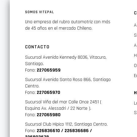
SOMOS VITEPAL
C
Una empresa del rubro automotriz con más
A
de 45 años en el mercado Chileno.
S
A
CONTACTO
H
Sucursal Avenida Kennedy 8036, Vitacura,
Santiago.
O
Fono:
227065959
E
Sucursal Avenida Santa Rosa 866, Santiago
Centro.
Fono:
227065970
H
Sucursal Viña del mar Calle Once 2451 (
L
Esquina Av. Alessadri / 22 Norte ).
S
Fono:
227065980
Sucursal Club Hípico 1112, Santiago Centro.
Fono:
226836610 / 226836686 /