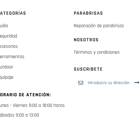
ATEGORÍAS
PARABRISAS
udio
Reparación de parabrisas
eguridad
NOSOTROS
ccesorios
Términos y condiciones
erramientas
utdoor
SUSCRIBETE
quipaje
Inscríbase
a
nuestro
ORARIO DE ATENCIÓN:
boletín
de
unes - Viernes 9:00 a 18:00 horas
noticias:
ábados 9:00 a 13:00