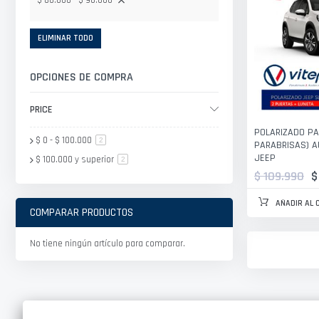
$ 80.000 - $ 90.000
ELIMINAR TODO
OPCIONES DE COMPRA
PRICE
POLARIZADO PA
$ 0
-
$ 100.000
artículo
2
PARABRISAS) A
JEEP
$ 100.000
y superior
artículo
2
$ 109.990
$
AÑADIR AL 
COMPARAR PRODUCTOS
No tiene ningún artículo para comparar.