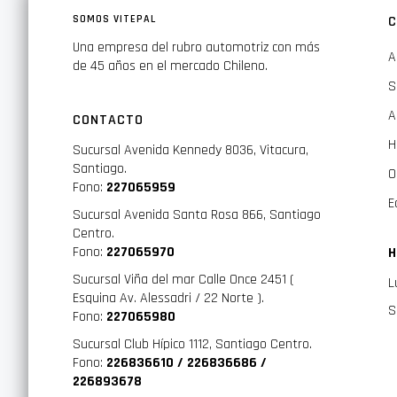
SOMOS VITEPAL
C
Una empresa del rubro automotriz con más
A
de 45 años en el mercado Chileno.
S
A
CONTACTO
H
Sucursal Avenida Kennedy 8036, Vitacura,
Santiago.
O
Fono:
227065959
E
Sucursal Avenida Santa Rosa 866, Santiago
Centro.
Fono:
227065970
H
Sucursal Viña del mar Calle Once 2451 (
L
Esquina Av. Alessadri / 22 Norte ).
S
Fono:
227065980
Sucursal Club Hípico 1112, Santiago Centro.
Fono:
226836610 / 226836686 /
226893678