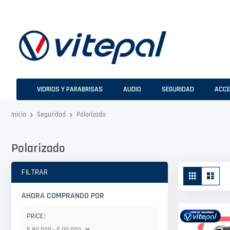
Ir
al
contenido
VIDRIOS Y PARABRISAS
AUDIO
SEGURIDAD
ACCE
Polarizado
Inicio
Seguridad
Polarizado
Ver
FILTRAR
Parrilla
Lista
como
AHORA COMPRANDO POR
PRICE