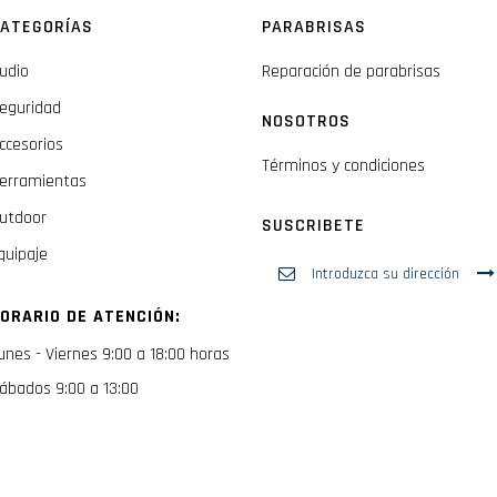
ATEGORÍAS
PARABRISAS
udio
Reparación de parabrisas
eguridad
NOSOTROS
ccesorios
Términos y condiciones
erramientas
utdoor
SUSCRIBETE
quipaje
Inscríbase
a
nuestro
ORARIO DE ATENCIÓN:
boletín
de
unes - Viernes 9:00 a 18:00 horas
noticias:
ábados 9:00 a 13:00