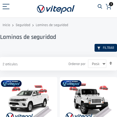
Ir
0
al
contenido
Laminas de seguridad
Inicio
Seguridad
Laminas de seguridad
FILTRAR
Fi
Ordenar por
2
artículos
D
D