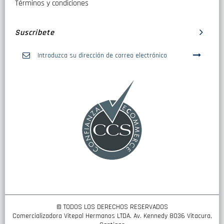
Términos y condiciones
Suscribete
Inscríbase
a
nuestro
boletín
de
noticias:
© TODOS LOS DERECHOS RESERVADOS
Comercializadora Vitepal Hermanos LTDA. Av. Kennedy 8036 Vitacura,