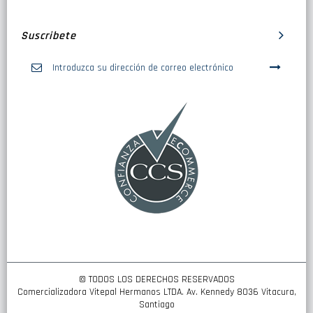
Suscribete
Inscríbase
a
nuestro
boletín
de
noticias:
© TODOS LOS DERECHOS RESERVADOS
Comercializadora Vitepal Hermanos LTDA. Av. Kennedy 8036 Vitacura,
Santiago