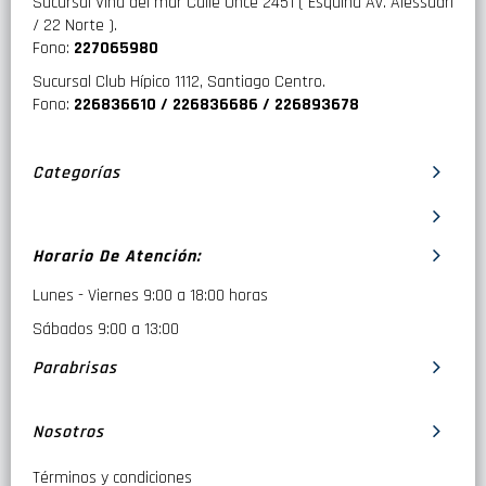
Sucursal Viña del mar Calle Once 2451 ( Esquina Av. Alessadri
/ 22 Norte ).
Fono:
227065980
Sucursal Club Hípico 1112, Santiago Centro.
Fono:
226836610 / 226836686 / 226893678
Categorías
Horario De Atención:
Lunes - Viernes 9:00 a 18:00 horas
Sábados 9:00 a 13:00
Parabrisas
Nosotros
Términos y condiciones