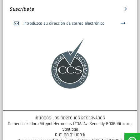
Suscribete
Inscríbase
a
nuestro
boletín
de
noticias:
© TODOS LOS DERECHOS RESERVADOS
Comercializadora Vitepal Hermanos LTDA. Av. Kennedy 8036 Vitacura,
Santiago
RUT: 88.811.100-k