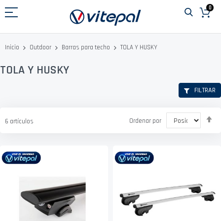
Ir
0
al
contenido
TOLA Y HUSKY
Inicio
Outdoor
Barras para techo
TOLA Y HUSKY
FILTRAR
Fi
Ordenar por
6
artículos
D
D