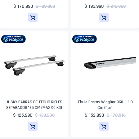
$ 170.990
$ 189.989
$ 193.990
$ 215.990
HUSKY BARRAS DE TECHO RIELES
Thule Barras WingBar 960 -- 110
SEPARADOS 135 CM (MAX 90 KG)
Cm (par)
$ 125.990
$ 139.900
$ 152.990
$ 170.516