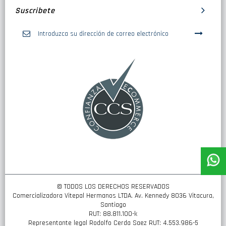
Suscribete
Inscríbase
a
nuestro
boletín
de
noticias:
© TODOS LOS DERECHOS RESERVADOS
Comercializadora Vitepal Hermanos LTDA. Av. Kennedy 8036 Vitacura,
Santiago
RUT: 88.811.100-k
Representante legal Rodolfo Cerda Saez RUT: 4.553.986-5