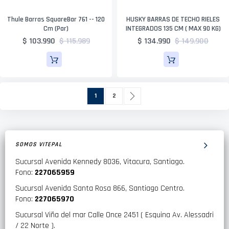
Thule Barras SquareBar 761 -- 120
HUSKY BARRAS DE TECHO RIELES
Cm (par)
INTEGRADOS 135 CM ( MAX 90 KG)
$ 103.990
$ 115.989
$ 134.990
$ 149.900
Página
Actualmente estás leyendo página
Página
Página
Siguiente
1
2
SOMOS VITEPAL
Sucursal Avenida Kennedy 8036, Vitacura, Santiago.
Fono:
227065959
Sucursal Avenida Santa Rosa 866, Santiago Centro.
Fono:
227065970
Sucursal Viña del mar Calle Once 2451 ( Esquina Av. Alessadri
/ 22 Norte ).