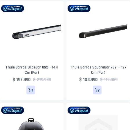
Thule Barras SlideBar 892-- 144
Thule Barras SquareBar 769 -- 127
Cm (par)
Cm (par)
$ 197.990
$ 219.989
$ 103.990
$ 115.989