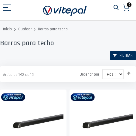
Ir
0
al
contenido
Barras para techo
Inicio
Outdoor
Barras para techo
FILTRAR
Fi
Ordenar por
Artículos
1
-
12
de
19
D
D