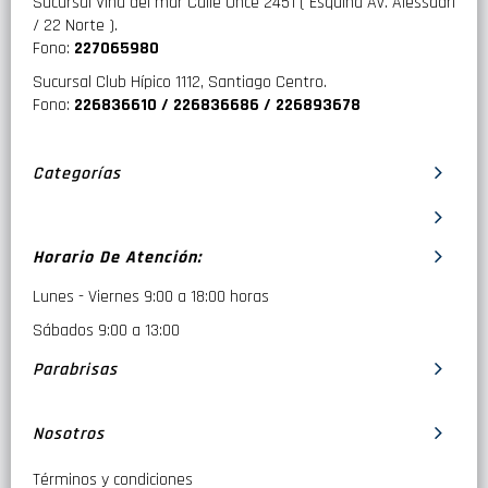
Sucursal Viña del mar Calle Once 2451 ( Esquina Av. Alessadri
/ 22 Norte ).
Fono:
227065980
Sucursal Club Hípico 1112, Santiago Centro.
Fono:
226836610 / 226836686 / 226893678
Categorías
Horario De Atención:
Lunes - Viernes 9:00 a 18:00 horas
Sábados 9:00 a 13:00
Parabrisas
Nosotros
Términos y condiciones