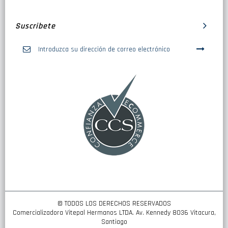
Suscribete
Inscríbase
a
nuestro
boletín
de
noticias:
© TODOS LOS DERECHOS RESERVADOS
Comercializadora Vitepal Hermanos LTDA. Av. Kennedy 8036 Vitacura,
Santiago