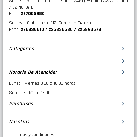
Sucursal Viña del mar Calle Once 2451 ( Esquina Av. Alessadri
/ 22 Norte ).
Fono:
227065980
Sucursal Club Hípico 1112, Santiago Centro.
Fono:
226836610 / 226836686 / 226893678
Categorías
Horario De Atención:
Lunes - Viernes 9:00 a 18:00 horas
Sábados 9:00 a 13:00
Parabrisas
Nosotros
Términos y condiciones