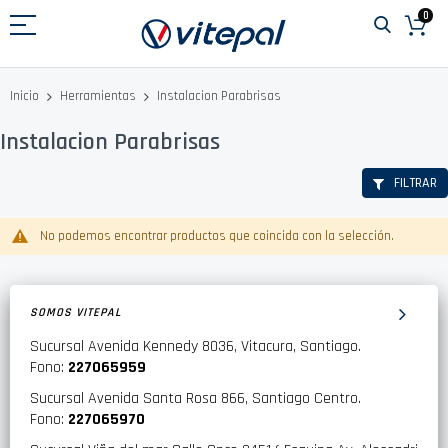
Ir
0
al
contenido
Instalacion Parabrisas
Inicio
Herramientas
Instalacion Parabrisas
FILTRAR
No podemos encontrar productos que coincida con la selección.
SOMOS VITEPAL
Sucursal Avenida Kennedy 8036, Vitacura, Santiago.
Fono:
227065959
Sucursal Avenida Santa Rosa 866, Santiago Centro.
Fono:
227065970