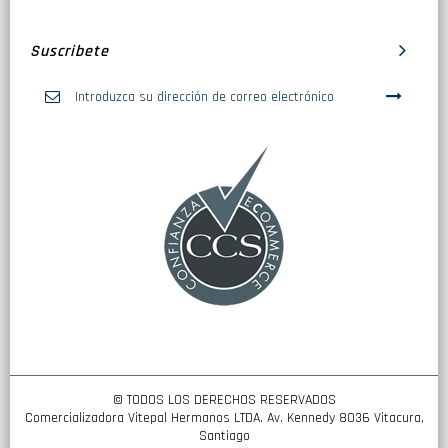
Suscribete
Inscríbase
a
nuestro
boletín
de
noticias:
© TODOS LOS DERECHOS RESERVADOS
Comercializadora Vitepal Hermanos LTDA. Av. Kennedy 8036 Vitacura,
Santiago