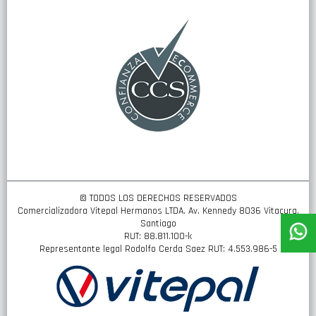
boletín
de
noticias:
© TODOS LOS DERECHOS RESERVADOS
Comercializadora Vitepal Hermanos LTDA. Av. Kennedy 8036 Vitacura,
Santiago
RUT: 88.811.100-k
Representante legal Rodolfo Cerda Saez RUT: 4.553.986-5