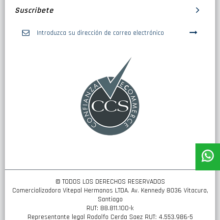
Suscribete
Inscríbase
a
nuestro
boletín
de
noticias:
© TODOS LOS DERECHOS RESERVADOS
Comercializadora Vitepal Hermanos LTDA. Av. Kennedy 8036 Vitacura,
Santiago
RUT: 88.811.100-k
Representante legal Rodolfo Cerda Saez RUT: 4.553.986-5