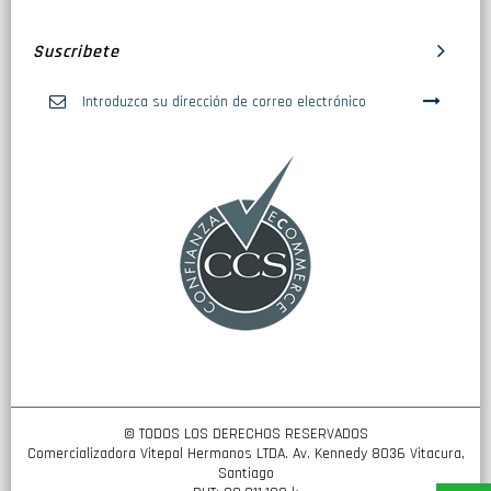
Suscribete
Inscríbase
a
nuestro
boletín
de
noticias:
© TODOS LOS DERECHOS RESERVADOS
Comercializadora Vitepal Hermanos LTDA. Av. Kennedy 8036 Vitacura,
Santiago