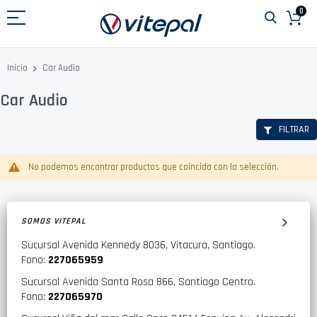
Ir
0
al
contenido
Car Audio
Inicio
Car Audio
FILTRAR
No podemos encontrar productos que coincida con la selección.
SOMOS VITEPAL
Sucursal Avenida Kennedy 8036, Vitacura, Santiago.
Fono:
227065959
Sucursal Avenida Santa Rosa 866, Santiago Centro.
Fono:
227065970