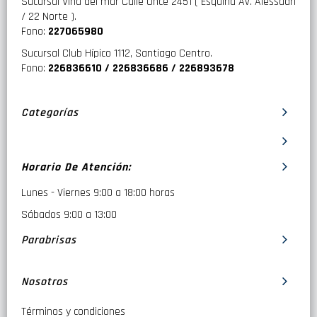
Sucursal Viña del mar Calle Once 2451 ( Esquina Av. Alessadri
/ 22 Norte ).
Fono:
227065980
Sucursal Club Hípico 1112, Santiago Centro.
Fono:
226836610 / 226836686 / 226893678
Categorías
Horario De Atención:
Lunes - Viernes 9:00 a 18:00 horas
Sábados 9:00 a 13:00
Parabrisas
Nosotros
Términos y condiciones