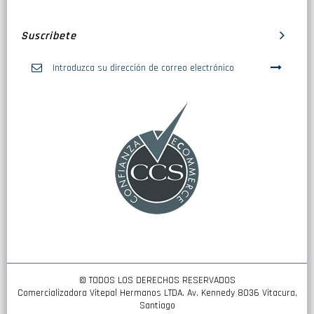
Suscribete
Inscríbase
a
nuestro
boletín
de
noticias:
© TODOS LOS DERECHOS RESERVADOS
Comercializadora Vitepal Hermanos LTDA. Av. Kennedy 8036 Vitacura,
Santiago