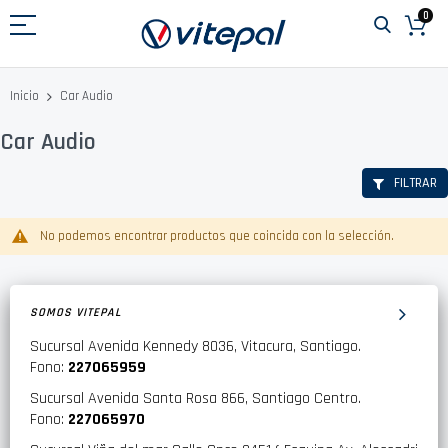
Ir
0
al
contenido
Car Audio
Inicio
Car Audio
FILTRAR
No podemos encontrar productos que coincida con la selección.
SOMOS VITEPAL
Sucursal Avenida Kennedy 8036, Vitacura, Santiago.
Fono:
227065959
Sucursal Avenida Santa Rosa 866, Santiago Centro.
Fono:
227065970