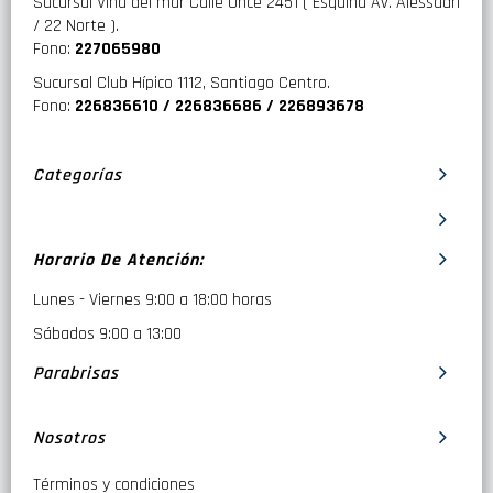
Sucursal Viña del mar Calle Once 2451 ( Esquina Av. Alessadri
/ 22 Norte ).
Fono:
227065980
Sucursal Club Hípico 1112, Santiago Centro.
Fono:
226836610 / 226836686 / 226893678
Categorías
Horario De Atención:
Lunes - Viernes 9:00 a 18:00 horas
Sábados 9:00 a 13:00
Parabrisas
Nosotros
Términos y condiciones