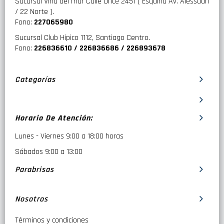
Sucursal Viña del mar Calle Once 2451 ( Esquina Av. Alessadri
/ 22 Norte ).
Fono:
227065980
Sucursal Club Hípico 1112, Santiago Centro.
Fono:
226836610 / 226836686 / 226893678
Categorías
Horario De Atención:
Lunes - Viernes 9:00 a 18:00 horas
Sábados 9:00 a 13:00
Parabrisas
Nosotros
Términos y condiciones