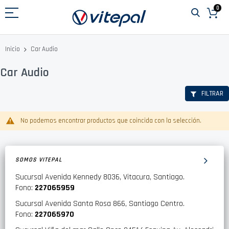
Ir
0
al
contenido
Car Audio
Inicio
Car Audio
FILTRAR
No podemos encontrar productos que coincida con la selección.
SOMOS VITEPAL
Sucursal Avenida Kennedy 8036, Vitacura, Santiago.
Fono:
227065959
Sucursal Avenida Santa Rosa 866, Santiago Centro.
Fono:
227065970