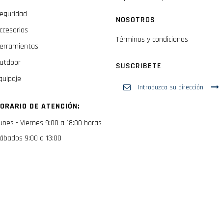
eguridad
NOSOTROS
ccesorios
Términos y condiciones
erramientas
utdoor
SUSCRIBETE
quipaje
Inscríbase
a
nuestro
ORARIO DE ATENCIÓN:
boletín
de
unes - Viernes 9:00 a 18:00 horas
noticias:
ábados 9:00 a 13:00