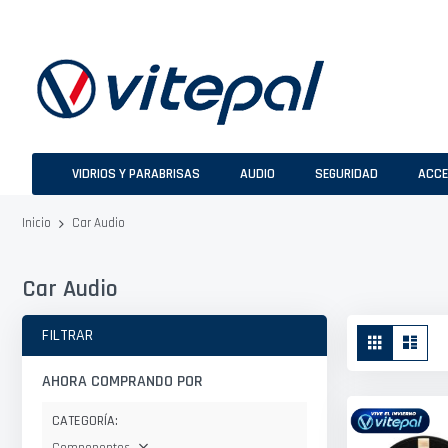
Ir
al
contenido
VIDRIOS Y PARABRISAS
AUDIO
SEGURIDAD
ACCE
Car Audio
Inicio
Car Audio
Ver
FILTRAR
Parrilla
Lista
como
AHORA COMPRANDO POR
CATEGORÍA