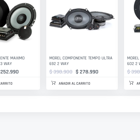
ENTE MAXIMO
MOREL COMPONENTE TEMPO ULTRA
MOREL
' 3 WAY
692 2 WAY
602 2
 252.990
$ 398.900
$ 278.990
$ 398
CARRITO
AÑADIR AL CARRITO
A