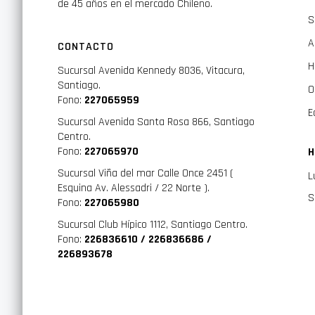
de 45 años en el mercado Chileno.
S
A
CONTACTO
H
Sucursal Avenida Kennedy 8036, Vitacura,
Santiago.
O
Fono:
227065959
E
Sucursal Avenida Santa Rosa 866, Santiago
Centro.
Fono:
227065970
H
Sucursal Viña del mar Calle Once 2451 (
L
Esquina Av. Alessadri / 22 Norte ).
S
Fono:
227065980
Sucursal Club Hípico 1112, Santiago Centro.
Fono:
226836610 / 226836686 /
226893678