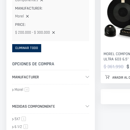
Componentes
MANUFACTURER
Morel
PRICE
$ 200.000 - $ 300.000
ELIMINAR TODO
MOREL COMPON
ULTRA 603 6.5'
OPCIONES DE COMPRA
$ 361.990
$
MANUFACTURER
AÑADIR AL 
Morel
artículo
4
MEDIDAS COMPONONENTE
5X7
artículo
1
6 1/2
artículo
1