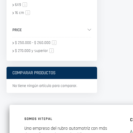
6X9
artículo
1
16 cm
artículo
1
PRICE
$ 250.000
-
$ 260.000
artículo
2
$ 270.000
y superior
artículo
2
COMPARAR PRODUCTOS
No tiene ningún artículo para comparar.
SOMOS VITEPAL
C
Una empresa del rubro automotriz con más
A